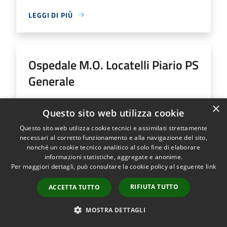
LEGGI DI PIÙ
Ospedale M.O. Locatelli Piario PS
Generale
Indirizzo
Via Groppino, 22
×
Questo sito web utilizza cookie
Ospedale M.O. Locatelli Piario PS Generale...
Questo sito web utilizza cookie tecnici e assimilati strettamente
necessari al corretto funzionamento e alla navigazione del sito,
nonché un cookie tecnico analitico al solo fine di elaborare
informazioni statistiche, aggregate e anonime.
Per maggiori dettagli, può consultare la cookie policy al seguente
link
LEGGI DI PIÙ
RIFIUTA TUTTO
ACCETTA TUTTO
MOSTRA DETTAGLI
Ospedale SS Trinità Romano L.