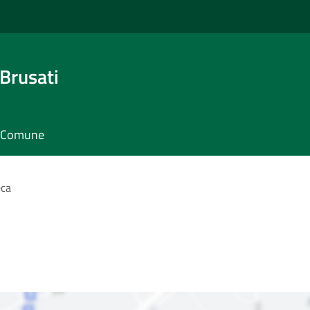
Brusati
il Comune
eca