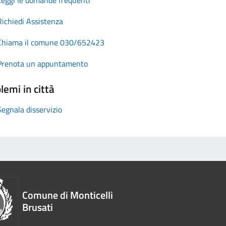
Richiedi Assistenza
Chiama il comune 030/652423
Prenota un appuntamento
lemi in città
Segnala disservizio
Comune di Monticelli
Brusati