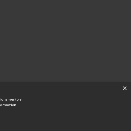
×
nzionamento e
nformazioni