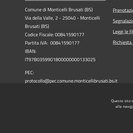
Comune di Monticelli Brusati (BS)
Prenotaz
Via della Valle, 2 - 25040 - Monticelli
Segnalazi
Brusati (BS)
Leggi le 
Codice Fiscale: 00841590177
Richiesta
Partita IVA: 00841590177
IBAN:
IT97B0359901800000000133025
PEC:
protocollo@pec.comune.monticellibrusati.bs.it
Centralino Unico: 030 652423
Questo sito 
alla navig