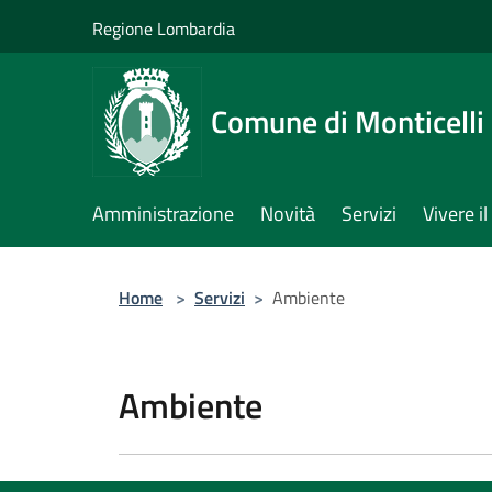
Salta al contenuto principale
Regione Lombardia
Comune di Monticelli 
Amministrazione
Novità
Servizi
Vivere 
Home
>
Servizi
>
Ambiente
Ambiente