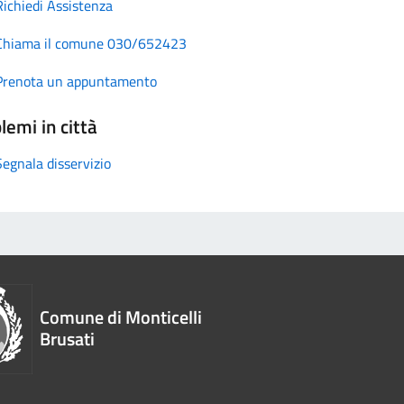
Richiedi Assistenza
Chiama il comune 030/652423
Prenota un appuntamento
lemi in città
Segnala disservizio
Comune di Monticelli
Brusati