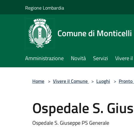
Salta al contenuto principale
Regione Lombardia
Comune di Monticelli 
Amministrazione
Novità
Servizi
Vivere 
Home
>
Vivere il Comune
>
Luoghi
>
Pronto
Ospedale S. Giu
Ospedale S. Giuseppe PS Generale