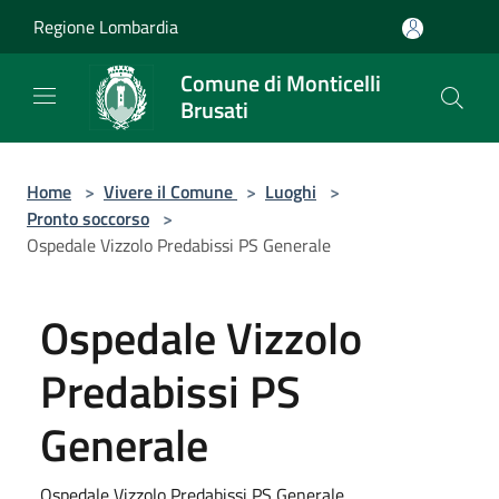
Salta al contenuto principale
Regione Lombardia
Comune di Monticelli
Brusati
Home
>
Vivere il Comune
>
Luoghi
>
Pronto soccorso
>
Ospedale Vizzolo Predabissi PS Generale
Ospedale Vizzolo
Predabissi PS
Generale
Ospedale Vizzolo Predabissi PS Generale