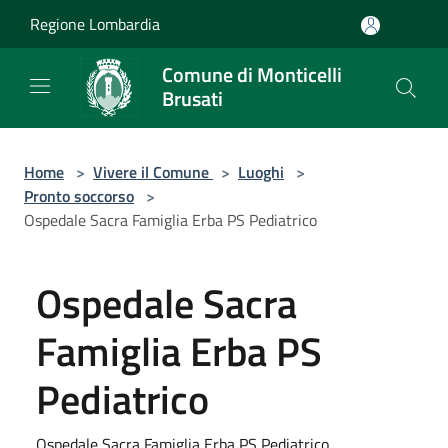
Salta al contenuto principale
Regione Lombardia
Comune di Monticelli
Brusati
Home
>
Vivere il Comune
>
Luoghi
>
Pronto soccorso
>
Ospedale Sacra Famiglia Erba PS Pediatrico
Ospedale Sacra
Famiglia Erba PS
Pediatrico
Ospedale Sacra Famiglia Erba PS Pediatrico