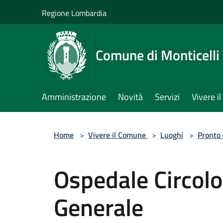
Salta al contenuto principale
Regione Lombardia
Comune di Monticelli 
Amministrazione
Novità
Servizi
Vivere 
Home
>
Vivere il Comune
>
Luoghi
>
Pronto
Ospedale Circol
Generale