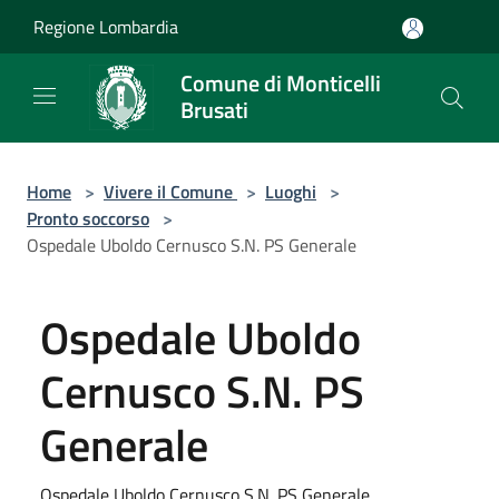
Salta al contenuto principale
Regione Lombardia
Comune di Monticelli
Brusati
Home
>
Vivere il Comune
>
Luoghi
>
Pronto soccorso
>
Ospedale Uboldo Cernusco S.N. PS Generale
Ospedale Uboldo
Cernusco S.N. PS
Generale
Ospedale Uboldo Cernusco S.N. PS Generale