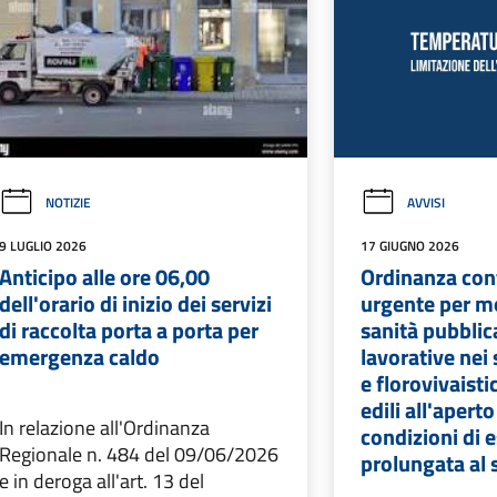
NOTIZIE
AVVISI
9 LUGLIO 2026
17 GIUGNO 2026
Anticipo alle ore 06,00
Ordinanza cont
dell'orario di inizio dei servizi
urgente per mo
di raccolta porta a porta per
sanità pubblica
emergenza caldo
lavorative nei 
e florovivaisti
edili all'aperto
In relazione all'Ordinanza
condizioni di 
Regionale n. 484 del 09/06/2026
prolungata al 
e in deroga all'art. 13 del