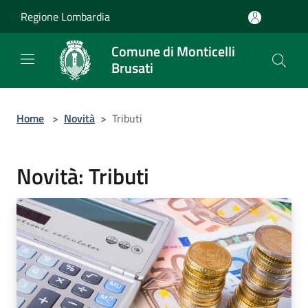
Salta al contenuto principale
Regione Lombardia
Comune di Monticelli
Brusati
Home
>
Novità
>
Tributi
Novità: Tributi