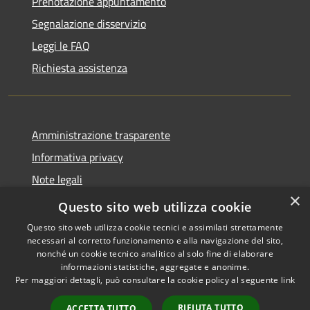
Prenotazione appuntamento
Segnalazione disservizio
Leggi le FAQ
Richiesta assistenza
Amministrazione trasparente
Informativa privacy
Note legali
×
Dichiarazione di accessibilità
Questo sito web utilizza cookie
Questo sito web utilizza cookie tecnici e assimilati strettamente
necessari al corretto funzionamento e alla navigazione del sito,
nonché un cookie tecnico analitico al solo fine di elaborare
informazioni statistiche, aggregate e anonime.
RSS
Copyright © 2026 • Comune di
Per maggiori dettagli, può consultare la cookie policy al seguente
link
Accessibilità
Monticelli Brusati • Powered
Privacy
Municipium
Accesso
by
•
RIFIUTA TUTTO
ACCETTA TUTTO