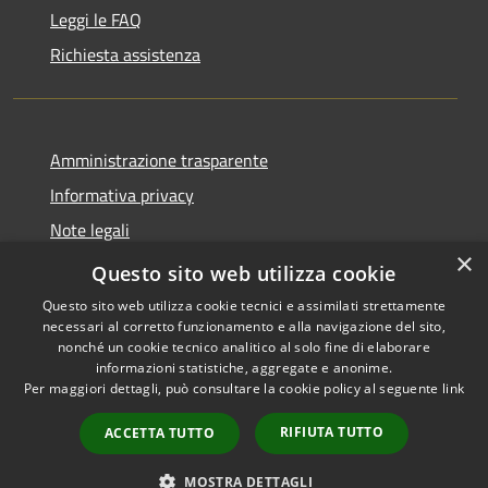
Leggi le FAQ
Richiesta assistenza
Amministrazione trasparente
Informativa privacy
Note legali
×
Dichiarazione di accessibilità
Questo sito web utilizza cookie
Questo sito web utilizza cookie tecnici e assimilati strettamente
necessari al corretto funzionamento e alla navigazione del sito,
nonché un cookie tecnico analitico al solo fine di elaborare
informazioni statistiche, aggregate e anonime.
RSS
Copyright © 2026 • Comune di
Per maggiori dettagli, può consultare la cookie policy al seguente
link
Accessibilità
Monticelli Brusati • Powered
Privacy
Municipium
Accesso
by
•
RIFIUTA TUTTO
ACCETTA TUTTO
Cookie
redazione
Mappa del sito
MOSTRA DETTAGLI