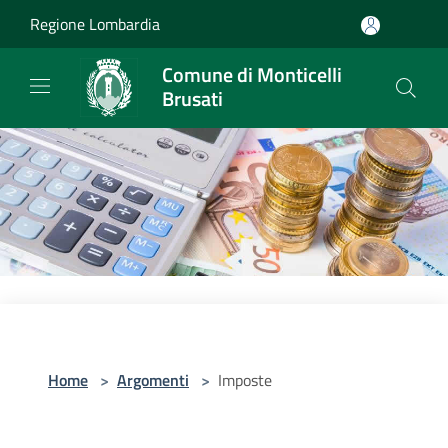
Salta al contenuto principale
Regione Lombardia
Comune di Monticelli
Brusati
Home
>
Argomenti
>
Imposte