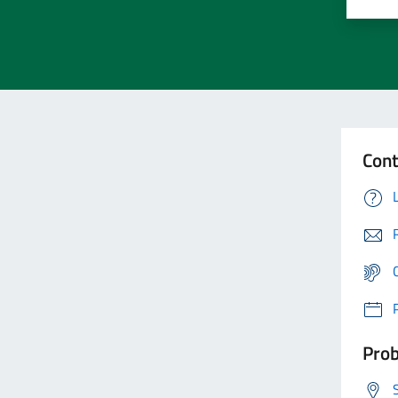
Cont
Prob