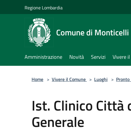
Salta al contenuto principale
Regione Lombardia
Comune di Monticelli 
Amministrazione
Novità
Servizi
Vivere 
Home
>
Vivere il Comune
>
Luoghi
>
Pronto
Ist. Clinico Città
Generale