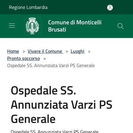
Salta al contenuto principale
Regione Lombardia
Comune di Monticelli
Brusati
Home
>
Vivere il Comune
>
Luoghi
>
Pronto soccorso
>
Ospedale SS. Annunziata Varzi PS Generale
Ospedale SS.
Annunziata Varzi PS
Generale
Ospedale SS. Annunziata Varzi PS Generale