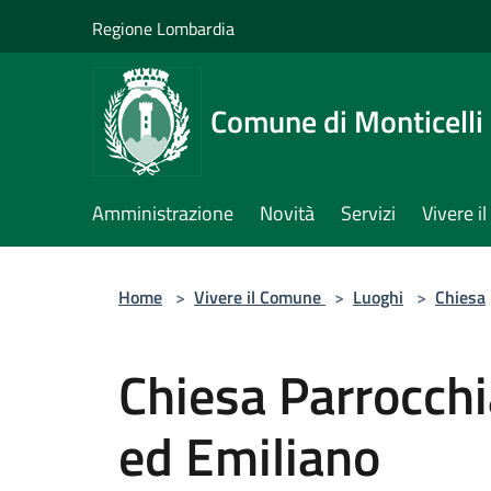
Salta al contenuto principale
Regione Lombardia
Comune di Monticelli 
Amministrazione
Novità
Servizi
Vivere 
Home
>
Vivere il Comune
>
Luoghi
>
Chiesa
Chiesa Parrocchia
ed Emiliano