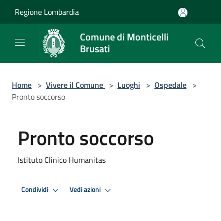
Salta al contenuto principale
Regione Lombardia
Comune di Monticelli
Brusati
Home
>
Vivere il Comune
>
Luoghi
>
Ospedale
>
Pronto soccorso
Pronto soccorso
Istituto Clinico Humanitas
Condividi
Vedi azioni