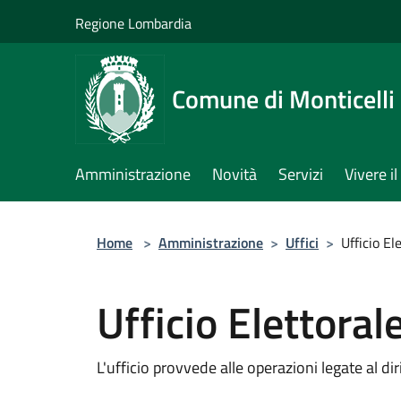
Salta al contenuto principale
Regione Lombardia
Comune di Monticelli 
Amministrazione
Novità
Servizi
Vivere 
Home
>
Amministrazione
>
Uffici
>
Ufficio El
Ufficio Elettoral
L'ufficio provvede alle operazioni legate al dir