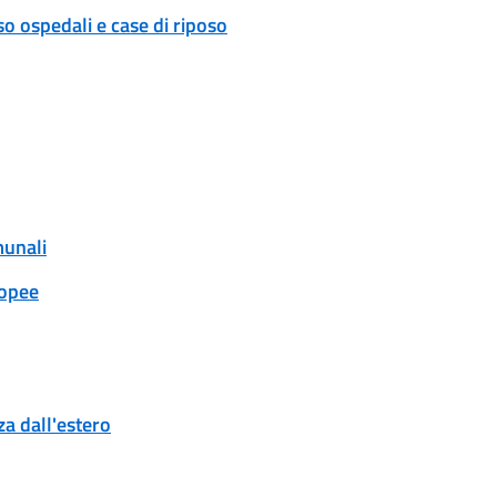
o ospedali e case di riposo
munali
ropee
a dall'estero