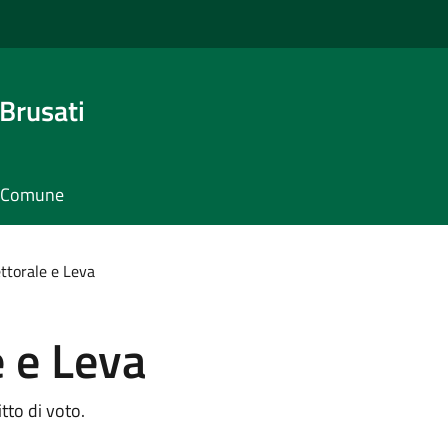
Brusati
il Comune
ettorale e Leva
e e Leva
itto di voto.