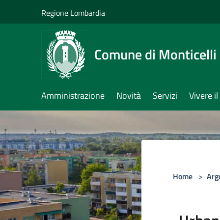
Salta al contenuto principale
Regione Lombardia
Comune di Monticelli 
Amministrazione
Novità
Servizi
Vivere 
Home
>
Arg