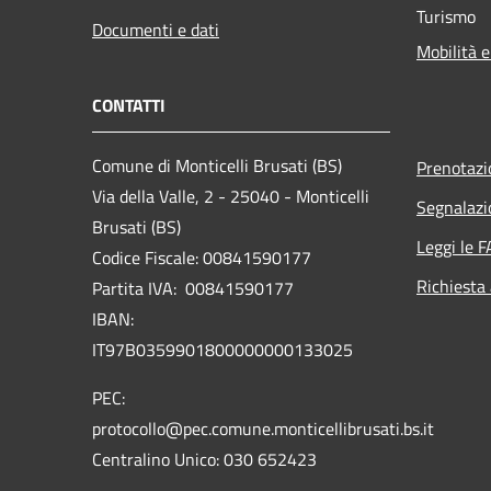
Turismo
Documenti e dati
Mobilità e
CONTATTI
Comune di Monticelli Brusati (BS)
Prenotaz
Via della Valle, 2 - 25040 - Monticelli
Segnalazi
Brusati (BS)
Leggi le 
Codice Fiscale: 00841590177
Richiesta
Partita IVA: 00841590177
IBAN:
IT97B0359901800000000133025
PEC:
protocollo@pec.comune.monticellibrusati.bs.it
Centralino Unico: 030 652423