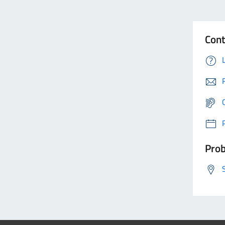
Cont
Prob