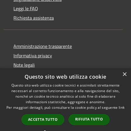
Leggi le FAQ
Richiesta assistenza
Amministrazione trasparente
Informativa privacy
Note legali
×
Dichiarazione di accessibilità
Questo sito web utilizza cookie
Questo sito web utilizza cookie tecnici e assimilati strettamente
necessari al corretto funzionamento e alla navigazione del sito,
nonché un cookie tecnico analitico al solo fine di elaborare
informazioni statistiche, aggregate e anonime.
RSS
Copyright © 2026 • Comune di
Per maggiori dettagli, può consultare la cookie policy al seguente
link
Accessibilità
Monticelli Brusati • Powered
Privacy
Municipium
Accesso
by
•
RIFIUTA TUTTO
ACCETTA TUTTO
Cookie
redazione