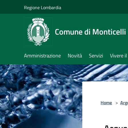
Salta al contenuto principale
Regione Lombardia
Comune di Monticelli 
Amministrazione
Novità
Servizi
Vivere 
Home
>
Arg