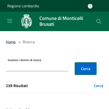
Salta al contenuto principale
Regione Lombardia
Comune di Monticelli
Brusati
Home
>
Ricerca
Inserisci i termini di ricerca
Cerca
239 Risultati
Cerca
[results] Risultati