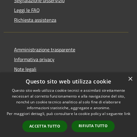
Segnalazione disservizio
Leggi le FAQ
Richiesta assistenza
Amministrazione trasparente
Informativa privacy
Note legali
×
Dichiarazione di accessibilità
Questo sito web utilizza cookie
Questo sito web utilizza cookie tecnici e assimilati strettamente
necessari al corretto funzionamento e alla navigazione del sito,
nonché un cookie tecnico analitico al solo fine di elaborare
informazioni statistiche, aggregate e anonime.
RSS
Copyright © 2026 • Comune di
Per maggiori dettagli, può consultare la cookie policy al seguente
link
Accessibilità
Monticelli Brusati • Powered
Privacy
Municipium
Accesso
by
•
RIFIUTA TUTTO
ACCETTA TUTTO
Cookie
redazione