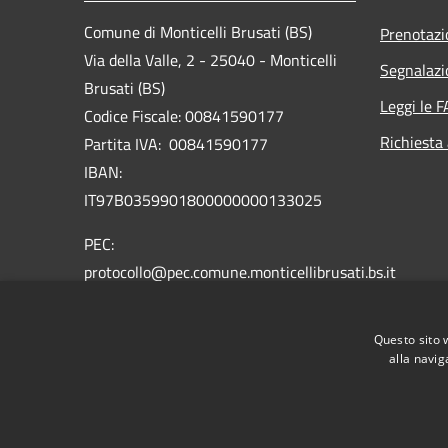
Comune di Monticelli Brusati (BS)
Prenotaz
Via della Valle, 2 - 25040 - Monticelli
Segnalazi
Brusati (BS)
Leggi le 
Codice Fiscale: 00841590177
Richiesta
Partita IVA: 00841590177
IBAN:
IT97B0359901800000000133025
PEC:
protocollo@pec.comune.monticellibrusati.bs.it
Centralino Unico: 030 652423
Questo sito 
alla navig