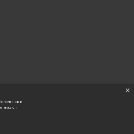
×
nzionamento e
nformazioni