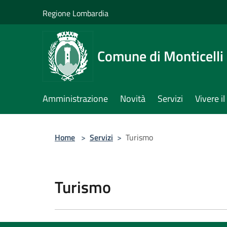
Salta al contenuto principale
Regione Lombardia
Comune di Monticelli 
Amministrazione
Novità
Servizi
Vivere 
Home
>
Servizi
>
Turismo
Turismo