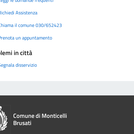
Richiedi Assistenza
Chiama il comune 030/652423
Prenota un appuntamento
lemi in città
Segnala disservizio
Comune di Monticelli
Brusati