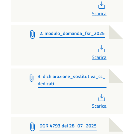
PDF
Scarica
2. modulo_domanda_fsr_2025
PDF
Scarica
3. dichiarazione_sostitutiva_cc_
dedicati
PDF
Scarica
DGR 4793 del 28_07_2025