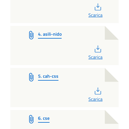
PDF
Scarica
4. asili-nido
PDF
Scarica
5. cah-css
PDF
Scarica
6. cse