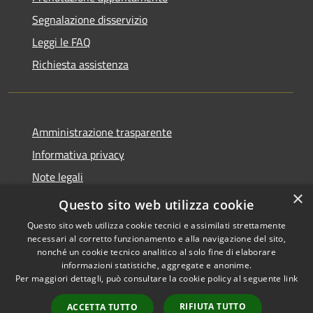
Segnalazione disservizio
Leggi le FAQ
Richiesta assistenza
Amministrazione trasparente
Informativa privacy
Note legali
×
Dichiarazione di accessibilità
Questo sito web utilizza cookie
Questo sito web utilizza cookie tecnici e assimilati strettamente
necessari al corretto funzionamento e alla navigazione del sito,
nonché un cookie tecnico analitico al solo fine di elaborare
informazioni statistiche, aggregate e anonime.
RSS
Copyright © 2026 • Comune di
Per maggiori dettagli, può consultare la cookie policy al seguente
link
Accessibilità
Monticelli Brusati • Powered
Privacy
Municipium
Accesso
by
•
RIFIUTA TUTTO
ACCETTA TUTTO