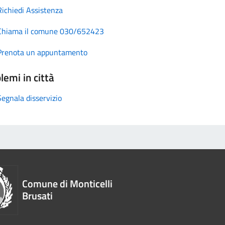
Richiedi Assistenza
Chiama il comune 030/652423
Prenota un appuntamento
lemi in città
Segnala disservizio
Comune di Monticelli
Brusati