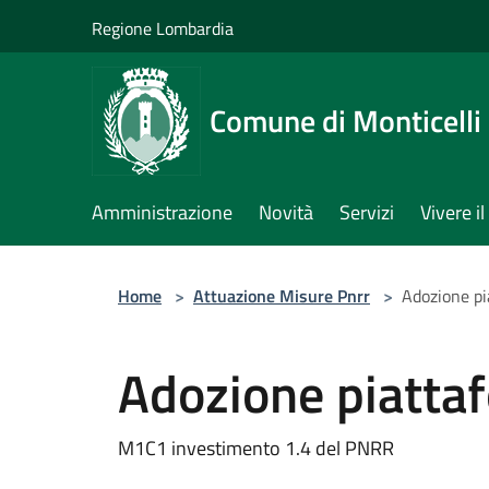
Salta al contenuto principale
Regione Lombardia
Comune di Monticelli 
Amministrazione
Novità
Servizi
Vivere 
Home
>
Attuazione Misure Pnrr
>
Adozione p
Adozione piatta
M1C1 investimento 1.4 del PNRR