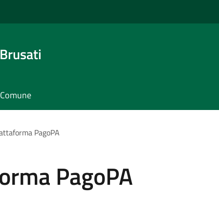
Brusati
il Comune
iattaforma PagoPA
forma PagoPA